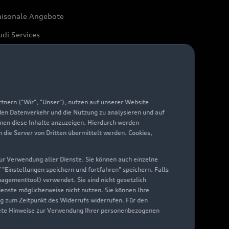
aisonale Angebote
di Services
arantie
di digital services
yAudi
nern ("Wir", "Unser"), nutzen auf unserer Website
 den Datenverkehr und die Nutzung zu analysieren und auf
hnen diese Inhalte anzuzeigen. Hierdurch werden
die Server von Dritten übermittelt werden. Cookies,
 zur Verwendung aller Dienste. Sie können auch einzelne
f "Einstellungen speichern und fortfahren" speichern. Falls
nagementtool) verwendet. Sie sind nicht gesetzlich
Dienste möglicherweise nicht nutzen. Sie können Ihre
ng zum Zeitpunkt des Widerrufs widerrufen. Für den
nkrete Hinweise zur Verwendung Ihrer personenbezogenen