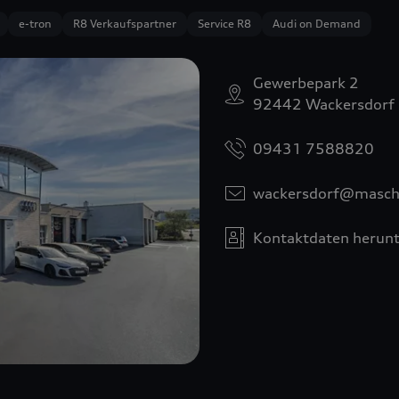
e-tron
R8 Verkaufspartner
Service R8
Audi on Demand
Gewerbepark 2
92442 Wackersdorf
09431 7588820
wackersdorf@masch
Kontaktdaten herunt