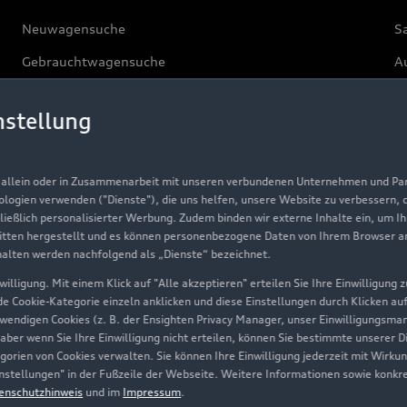
Neuwagensuche
S
Gebrauchtwagensuche
Au
Gebrauchtwagen
G
nstellung
Finanzierung
Au
Aktionen & Angebote
m
, allein oder in Zusammenarbeit mit unseren verbundenen Unternehmen und Part
Geschäftskunden
nologien verwenden ("Dienste"), die uns helfen, unsere Website zu verbessern,
hließlich personalisierter Werbung. Zudem binden wir externe Inhalte ein, um I
tten hergestellt und es können personenbezogene Daten von Ihrem Browser an 
Über Audi
halten werden nachfolgend als „Dienste“ bezeichnet.
illigung. Mit einem Klick auf "Alle akzeptieren" erteilen Sie Ihre Einwilligung
Unternehmen
ede Cookie-Kategorie einzeln anklicken und diese Einstellungen durch Klicken au
twendigen Cookies (z. B. der Ensighten Privacy Manager, unser Einwilligungsma
Karriere
 aber wenn Sie Ihre Einwilligung nicht erteilen, können Sie bestimmte unserer 
orien von Cookies verwalten. Sie können Ihre Einwilligung jederzeit mit Wirku
Investor Relations
-Einstellungen" in der Fußzeile der Webseite. Weitere Informationen sowie ko
enschutzhinweis
und im
Impressum
.
Presse & Media Center