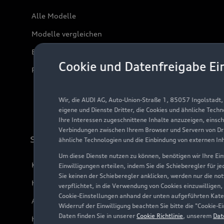
Alle Modelle
Modelle vergleichen
Elektromodelle
Cookie und Datenfreigabe Ei
Plug-in-Hybride
Wir, die AUDI AG, Auto-Union-Straße 1, 85057 Ingolstadt
eigene und Dienste Dritter, die Cookies und ähnliche Tech
Ihre Interessen zugeschnittene Inhalte anzuzeigen, einsc
Verbindungen zwischen Ihrem Browser und Servern von Dri
Support
ähnliche Technologien und die Einbindung von externen In
Um diese Dienste nutzen zu können, benötigen wir Ihre Einw
Kundenservice
Einwilligungen erteilen, indem Sie die Schieberegler für j
Sie keinen der Schieberegler anklicken, werden nur die no
Händlersuche
verpflichtet, in die Verwendung von Cookies einzuwilligen,
Cookie-Einstellungen anhand der unten aufgeführten Kateg
Audi Code
Widerruf der Einwilligung beachten Sie bitte die "Cookie
Daten finden Sie in unserer
Cookie Richtlinie
, unserem
Dat
Häufige Fragen (FAQ)